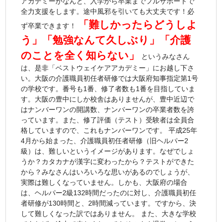
アカデミーがなんと、入学から卒業までフルサポートで
全力支援をします。途中風邪を引いても大丈夫です！必
「難しかったらどうしよ
ず卒業できます！
う」「勉強なんて久しぶり」「介護
のことを全く知らない」
というみなさん
は、是非「ベストウェイケアアカデミー」にお越し下さ
い。大阪の介護職員初任者研修では大阪府知事指定第1号
の学校です。番号も1番、修了者数も1番を目指していま
す。大阪の豊中にしか校舎はありませんが、豊中近辺で
はナンバーワンの開講数、ナンバーワンの卒業者数を誇
っています。また、修了評価（テスト）受験者は全員合
格していますので、これもナンバーワンです。 平成25年
4月から始まった、介護職員初任者研修（旧ヘルパー2
級）は、難しいというイメージがあります。なぜでしょ
うか？カタカナが漢字に変わったから？テストができた
から？みなさんはいろいろな思いがあるのでしょうが、
実際は難しくなっていません。しかも、大阪府の場合
は、ヘルパー2級132時間だったのに対し、介護職員初任
者研修が130時間と、2時間減っています。ですから、決
して難しくなった訳ではありません。 また、大きな学校