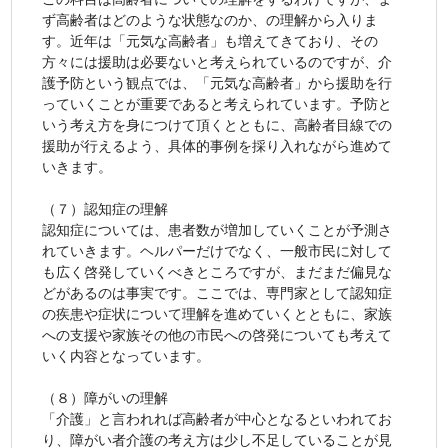
ず高齢者はどのような状態なのか、の理解から入りま
す。近年は「元気な高齢者」も増えてきており、その
方々には援助は必要ないと考えられているのですが、介
護予防という観点では、「元気な高齢者」から援助を行
っていくことが重要であると考えられています。予防と
いう考え方を身につけて頂くとともに、高齢者目線での
援助が行えるよう、具体的事例を採り入れながら進めて
いきます。
（７）認知症の理解
認知症については、患者数が増加していくことが予測さ
れていきます。ヘルパーだけでなく、一般市民に対して
も広く啓発していくべきところですが、まだまだ偏見な
どがあるのは事実です。ここでは、専門家として認知症
の疾患や症状について理解を進めていくとともに、家族
への支援や家族その他の市民への啓発についても考えて
いく内容となっています。
（８）障がいの理解
「介護」と言われれば高齢者が中心となるといわれてお
り、障がい者介護の考え方は少し不足していることが見